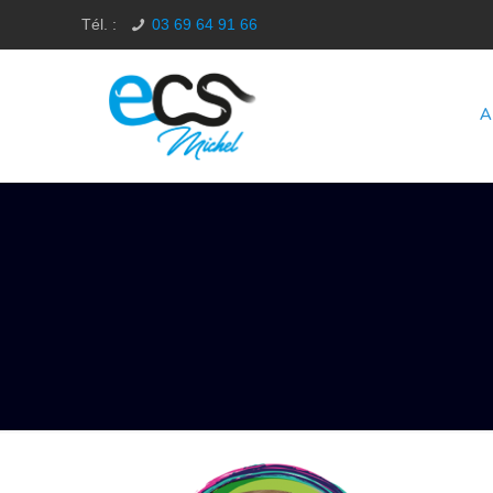
Tél. :
03 69 64 91 66
A