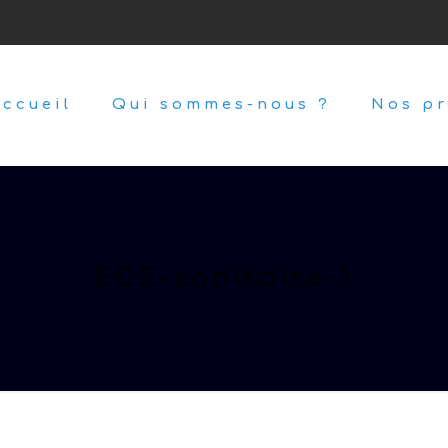
ccueil
Qui sommes-nous ?
Nos pr
ECS-sanitaire-1